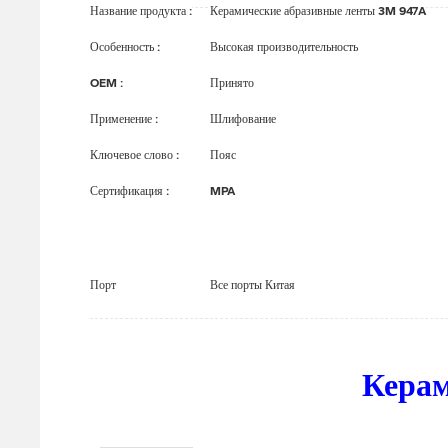
Название продукта
:
Керамические абразивные ленты 3M 947A
Особенность
:
Высокая производительность
OEM
:
Принято
Применение
:
Шлифование
Ключевое слово
:
Пояс
Сертификация
:
MPA
Порт
Все порты Китая
Керам