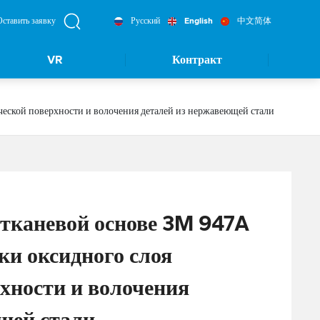
Оставить заявку
Русский
English
中文简体
VR
Контракт
ческой поверхности и волочения деталей из нержавеющей стали
 тканевой основе 3M 947A
ки оксидного слоя
хности и волочения
щей стали