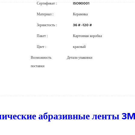
Сертификат
:
ISO90001
Материал
:
Керамика
Зернистость
:
36 # -120 #
Пакет
:
Картонная коробка
Цвет
:
красный
Возможность
Детали упаковки
поставки
ические абразивные ленты 3