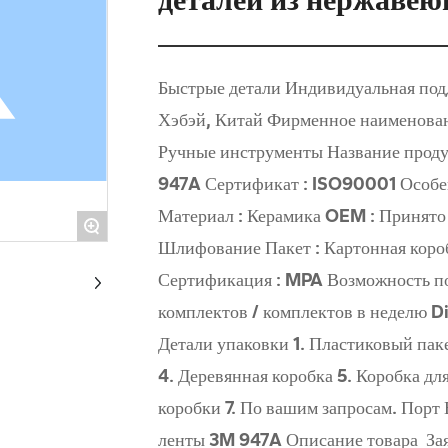
Быстрые детали Индивидуальная поддержка : OEM, ODM Место происхождения :
Хэбэй, Китай Фирменное наименование : OEM Номер модели : № abr19 Тип :
Ручные инструменты Название продукта : Керамические абразивные ленты 3M
947A Сертификат : ISO90001 Особенность : Высокая производительность
Материал : Керамика OEM : Принято Зернистость : 36 # -120 # Применение :
+
Шлифование Пакет : Картонная коробка Ключевое слово : Пояс Цвет : красный
Сертификация : MPA Возможность поставки Возможность поставки 10000
комплектов / комплектов в неделю Die ctock гае
Детали упаковки 1. Пластиковый пакет 2. Пластиковая коробка 3. Блистерная карта
4. Деревянная коробка 5. Коробка для выпускников 6. Стандартные экспортные
коробки 7. По вашим запросам. Порт Все порты Китая Керамические абразивные
ленты 3M 947A Описание товара Заявка: Полировка оксидного слоя